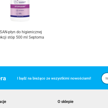
AN-płyn do higienicznej
kcji stóp 500 ml Septoma
era
I bądź na bieżąco ze wszystkimi nowościami!
acje
O sklepie