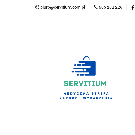
biuro@servitium.com.pl
605 262 226
Kategorie
Kategorie
Nowości
Bestsellery
S