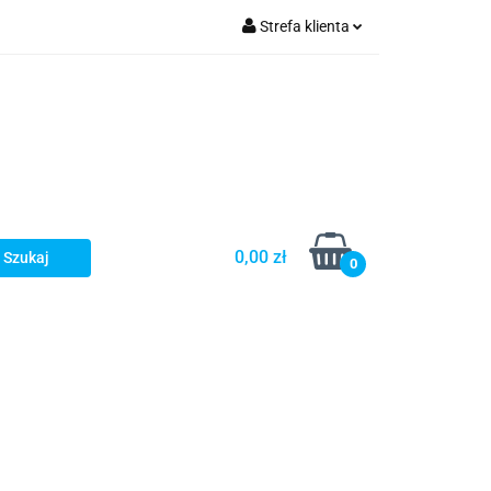
Strefa klienta
Zaloguj się
olecamy
Zarejestruj się
Dodaj zgłoszenie
0,00 zł
0