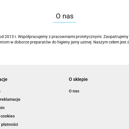
O nas
e od 2013 r. Współpracujemy z pracowniami protetycznymi. Zaopatrujemy 
ntom w doborze preparatów do higieny jamy ustnej. Naszym celem jest do
acje
O sklepie
a
O nas
 reklamacje
min
 cookies
 płatności