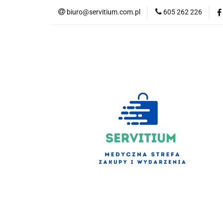
biuro@servitium.com.pl
605 262 226
Kategorie
Kategorie
Nowości
Bestsellery
S