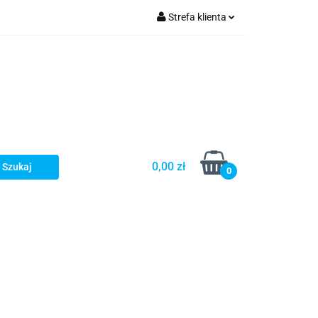
Strefa klienta
Zaloguj się
olecamy
Zarejestruj się
Dodaj zgłoszenie
0,00 zł
0