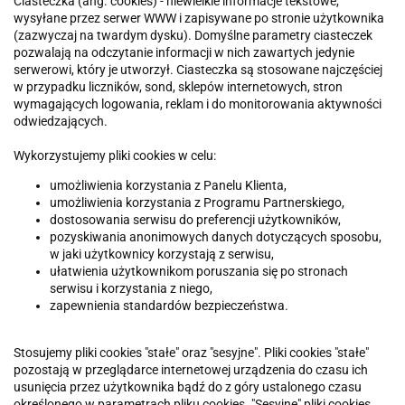
Ciasteczka (ang. cookies) - niewielkie informacje tekstowe,
wysyłane przez serwer WWW i zapisywane po stronie użytkownika
(zazwyczaj na twardym dysku). Domyślne parametry ciasteczek
pozwalają na odczytanie informacji w nich zawartych jedynie
serwerowi, który je utworzył. Ciasteczka są stosowane najczęściej
w przypadku liczników, sond, sklepów internetowych, stron
wymagających logowania, reklam i do monitorowania aktywności
odwiedzających.
Wykorzystujemy pliki cookies w celu:
umożliwienia korzystania z Panelu Klienta,
umożliwienia korzystania z Programu Partnerskiego,
dostosowania serwisu do preferencji użytkowników,
pozyskiwania anonimowych danych dotyczących sposobu,
w jaki użytkownicy korzystają z serwisu,
ułatwienia użytkownikom poruszania się po stronach
serwisu i korzystania z niego,
zapewnienia standardów bezpieczeństwa.
Stosujemy pliki cookies "stałe" oraz "sesyjne". Pliki cookies "stałe"
pozostają w przeglądarce internetowej urządzenia do czasu ich
usunięcia przez użytkownika bądź do z góry ustalonego czasu
określonego w parametrach pliku cookies. "Sesyjne" pliki cookies