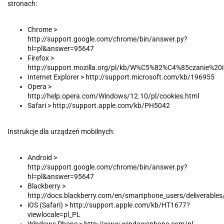
stronach:
Chrome >
http://support.google.com/chrome/bin/answer.py?
hl=pl&answer=95647
Firefox >
http://support.mozilla.org/pl/kb/W%C5%82%C4%85czanie
Internet Explorer > http://support.microsoft.com/kb/196955
Opera >
http://help.opera.com/Windows/12.10/pl/cookies.html
Safari > http://support.apple.com/kb/PH5042
Instrukcje dla urządzeń mobilnych:
Android >
http://support.google.com/chrome/bin/answer.py?
hl=pl&answer=95647
Blackberry >
http://docs.blackberry.com/en/smartphone_users/deliverable
iOS (Safari) > http://support.apple.com/kb/HT1677?
viewlocale=pl_PL