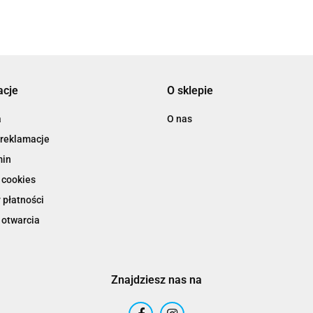
acje
O sklepie
a
O nas
 reklamacje
min
 cookies
 płatności
 otwarcia
Znajdziesz nas na