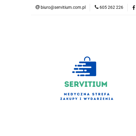
biuro@servitium.com.pl
605 262 226
Kategorie
Kategorie
Nowości
Bestsellery
S