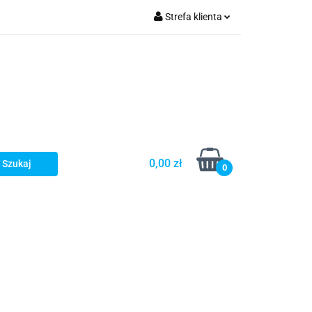
Strefa klienta
Zaloguj się
olecamy
Zarejestruj się
Dodaj zgłoszenie
0,00 zł
0