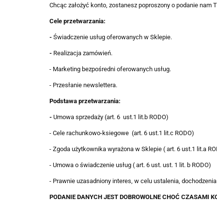
Chcąc założyć konto, zostanesz poproszony o podanie nam T
Cele przetwarzania:
-
Świadczenie usług oferowanych w Sklepie.
-
Realizacja zamówień.
- Marketing bezpośredni oferowanych usług.
- Przesłanie newslettera.
Podstawa przetwarzania:
-
Umowa sprzedaży (art. 6 ust.1 lit.b RODO)
- Cele rachunkowo-ksiegowe (art. 6 ust.1 lit.c RODO)
- Zgoda użytkownika wyrażona w Sklepie ( art. 6 ust.1 lit.a R
- Umowa o świadczenie usług ( art. 6 ust. ust. 1 lit. b RODO)
- Prawnie uzasadniony interes, w celu ustalenia, dochodzenia l
PODANIE DANYCH JEST DOBROWOLNE CHOĆ CZASAMI KO