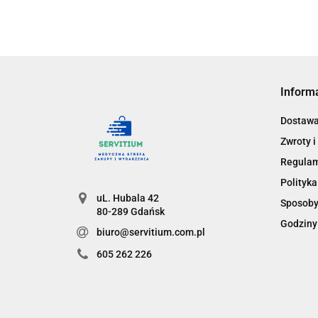
Inform
Dostaw
Zwroty i
Regula
Polityka
uL. Hubala 42
Sposoby
80-289 Gdańsk
Godziny
biuro@servitium.com.pl
605 262 226