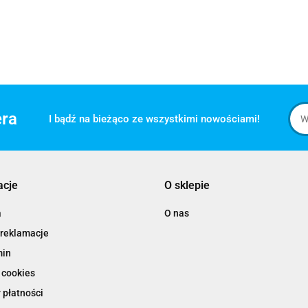
era
I bądź na bieżąco ze wszystkimi nowościami!
acje
O sklepie
a
O nas
 reklamacje
min
 cookies
 płatności