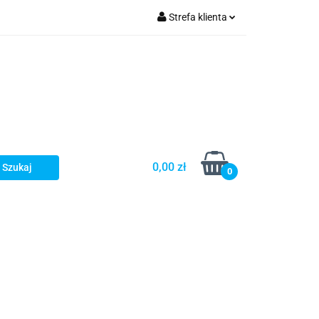
Strefa klienta
Zaloguj się
olecamy
Zarejestruj się
Dodaj zgłoszenie
0,00 zł
0