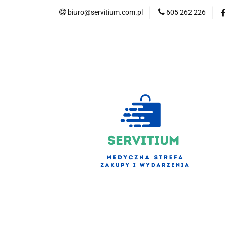
biuro@servitium.com.pl
605 262 226
Kategorie
Kategorie
Nowości
Bestsellery
S