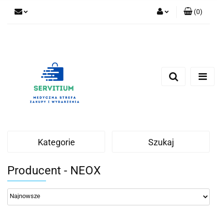
(
0
)
Zaloguj się
Zarejestruj się
Dodaj zgłoszenie
Kategorie
Szukaj
Producent - NEOX