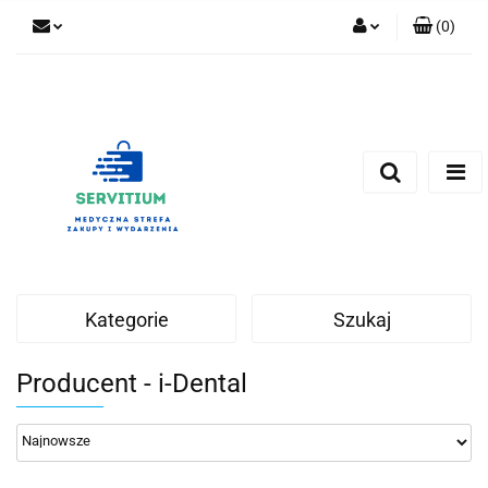
(
0
)
Zaloguj się
Zarejestruj się
Dodaj zgłoszenie
Kategorie
Szukaj
Producent - i-Dental