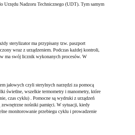
ej do Urzędu Nadzoru Technicznego (UDT). Tym samym
żdy sterylizator ma przypisany tzw. paszport
rczony wraz z urządzeniem. Podczas każdej kontroli,
law ma swój licznik wykonanych procesów. W
niem jałowych czyli sterylnych narzędzi za pomocą
lki świetlne, wszelkie termometry i manometry, które
nie, czas cyklu) . Pomocne są wydruki z urządzeń
ewnętrzne nośniki pamięci. W sytuacji, kiedy
elne monitorowanie przebiegu cyklu i prowadzenie