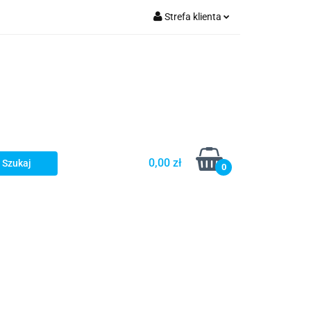
Strefa klienta
Zaloguj się
olecamy
Zarejestruj się
Dodaj zgłoszenie
0,00 zł
0