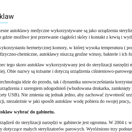
klaw
sne autoklawy medyczne wykorzystywane są jako urządzenia sterylizuj
 gdzie możliwe jest przerwanie ciągłości skóry i kontakt z krwią i wyd
ykorzystaniu hermetycznej komory, w której wysoka temperatura ( pon
fizyczno-chemiczne, autoklawy niszczą groźne wirusy, bakterie i ich f
ec tego skoro autoklaw wykorzystywany jest do sterylizacji narzędzi
iej. Obie nazwy są tożsame i dotyczą urządzenia ciśnieniowo-parowego
technologia idzie do przodu, tak i dynamika unowocześniania korzysta
urządzenia z szeregiem udogodnień (wbudowana drukarka, zamknięty ob
orty USB). Nie zmienia się jednak jedno, aby zachować żywotność ur
acji, niezależnie w jaki sposób autoklaw wodę pobiera do swojej pracy
,
toklaw wybrać do gabinetu.
rządzeń do sterylizacji narzędzi w gabinecie jest ogromna. W 2004 r
y dotyczące małych sterylizatorów parowych. Wyróżniono trzy podstaw