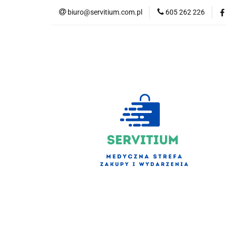
biuro@servitium.com.pl
605 262 226
Kategorie
Kategorie
Nowości
Bestsellery
S