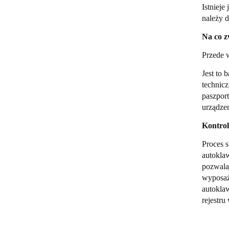
Istniej
należy 
Na co z
Przede 
Jest to 
technicz
paszpor
urządze
Kontrola
Proces s
autoklaw
pozwalaj
wyposaż
autoklaw
rejestru