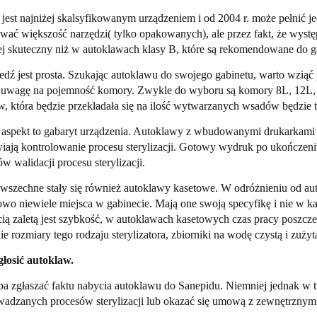
jest najniżej skalsyfikowanym urządzeniem i od 2004 r. może pełnić 
ować większość narzędzi( tylko opakowanych), ale przez fakt, że występ
ej skuteczny niż w autoklawach klasy B, które są rekomendowane do g
ź jest prosta. Szukając autoklawu do swojego gabinetu, warto wziąć 
 uwagę na pojemność komory. Zwykle do wyboru są komory 8L, 12L, 
, która będzie przekładała się na ilość wytwarzanych wsadów będzie t
 aspekt to gabaryt urządzenia. Autoklawy z wbudowanymi drukarkami i
wiają kontrolowanie procesu sterylizacji. Gotowy wydruk po ukończeni
w walidacji procesu sterylizacji.
wszechne stały się również autoklawy kasetowe. W odróżnieniu od 
wo niewiele miejsca w gabinecie. Mają one swoją specyfikę i nie w ka
ą zaletą jest szybkość, w autoklawach kasetowych czas pracy poszczeg
ie rozmiary tego rodzaju sterylizatora, zbiorniki na wodę czystą i zuż
głosić autoklaw.
ba zgłaszać faktu nabycia autoklawu do Sanepidu. Niemniej jednak w 
wadzanych procesów sterylizacji lub okazać się umową z zewnętrznym 