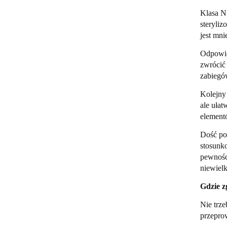
Klasa N 
steryliz
jest mni
Odpowied
zwrócić
zabiegów
Kolejny
ale ułat
elementó
Dość po
stosunko
pewności
niewielk
Gdzie z
Nie trze
przepro