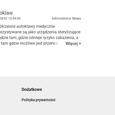
oklaw
08-02
10:04:00
Administrator Sklepu
ółczesne autoklawy medyczne
rzystywane są jako urządzenia sterylizujące
dzie tam, gdzie istnieje ryzyko zakażenia, a
 tam gdzie możliwe jest przerwanie ciągłości
Więcej
y i kontakt z krwią i wydzielinami. Dzięki
rzystaniu her...
Dodatkowe
Polityka prywatności