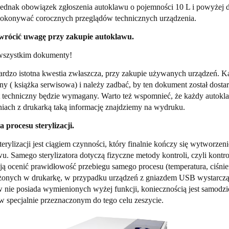
e jednak obowiązek zgłoszenia autoklawu o pojemności 10 L i powyż
dokonywać corocznych przeglądów technicznych urządzenia.
wrócić uwagę przy zakupie autoklawu.
wszystkim dokumenty!
bardzo istotna kwestia zwłaszcza, przy zakupie używanych urządzeń. Ka
ny ( książka serwisowa) i należy zadbać, by ten dokument został dosta
t techniczny będzie wymagany. Warto też wspomnieć, że każdy autok
niach z drukarką taką informację znajdziemy na wydruku.
 procesu sterylizacji.
terylizacji jest ciągiem czynności, który finalnie kończy się wytworze
u. Samego sterylizatora dotyczą fizyczne metody kontroli, czyli kontro
ą ocenić prawidłowość przebiegu samego procesu (temperatura, ciśnie
onych w drukarkę, w przypadku urządzeń z gniazdem USB wystarczą z
 nie posiada wymienionych wyżej funkcji, koniecznością jest samodzi
 w specjalnie przeznaczonym do tego celu zeszycie.