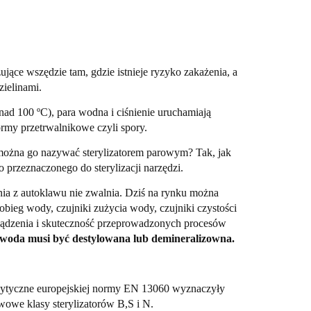
ące wszędzie tam, gdzie istnieje ryzyko zakażenia, a
zielinami.
ad 100 ºC), para wodna i ciśnienie uruchamiają
ormy przetrwalnikowe czyli spory.
 można go nazywać sterylizatorem parowym? Tak, jak
 przeznaczonego do sterylizacji narzędzi.
nia z autoklawu nie zwalnia. Dziś na rynku można
ieg wody, czujniki zużycia wody, czujniki czystości
ządzenia i skuteczność przeprowadzonych procesów
 woda musi być destylowana lub demineralizowna.
. wytyczne europejskiej normy EN 13060 wyznaczyły
owe klasy sterylizatorów B,S i N.