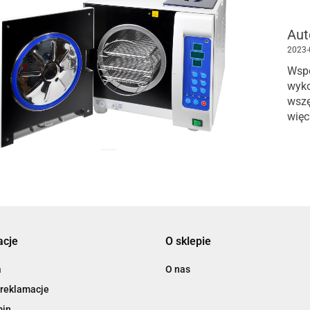
Aut
2023-
Wsp
wyko
wszę
więc
skór
wyko
acje
O sklepie
a
O nas
 reklamacje
min