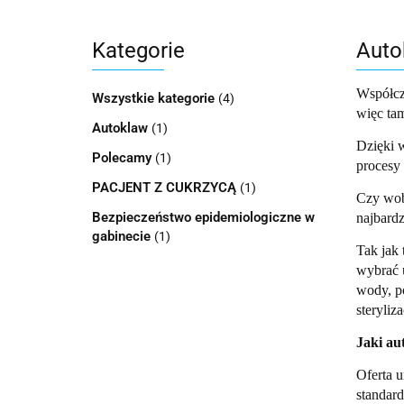
Kategorie
Auto
Współcze
Wszystkie kategorie
(4)
więc tam
Autoklaw
(1)
Dzięki w
Polecamy
(1)
procesy 
PACJENT Z CUKRZYCĄ
(1)
Czy wob
Bezpieczeństwo epidemiologiczne w
najbardz
gabinecie
(1)
Tak jak 
wybrać 
wody, p
steryliz
Jaki au
Oferta u
standard